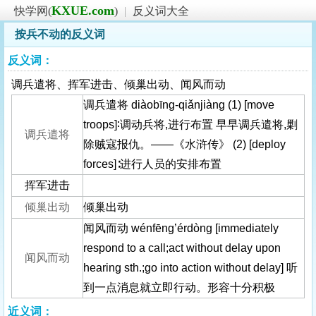
KXUE.com
快学网(
)
|
反义词大全
按兵不动的反义词
反义词：
调兵遣将、挥军进击、倾巢出动、闻风而动
调兵遣将 diàobīng-qiǎnjiàng (1) [move
troops]∶调动兵将,进行布置 早早调兵遣将,剿
调兵遣将
除贼寇报仇。——《水浒传》 (2) [deploy
forces]∶进行人员的安排布置
挥军进击
倾巢出动
倾巢出动
闻风而动 wénfēng’érdòng [immediately
respond to a call;act without delay upon
闻风而动
hearing sth.;go into action without delay] 听
到一点消息就立即行动。形容十分积极
近义词：