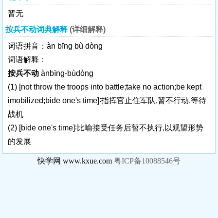
暂无
按兵不动词典解释
(详细解释)
词语拼音：àn bīng bù dòng
词语解释：
按兵不动
ànbīng-bùdòng
(1)
[not throw the troops into battle;take no action;be kept
imobilized;bide one's time]
∶指挥官止住军队,暂不行动,等待
战机
(2)
[bide one's time]
∶比喻接受任务后暂不执行,以观望形势
的发展
快学网 www.kxue.com
粤ICP备10088546号