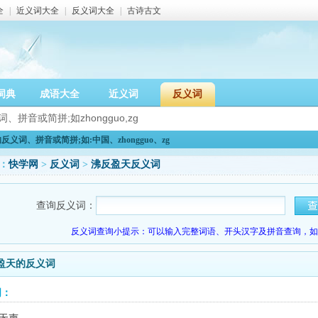
全
|
近义词大全
|
反义词大全
|
古诗古文
词典
成语大全
近义词
反义词
义词、拼音或简拼;如:中国、zhongguo、zg
：
快学网
>
反义词
>
沸反盈天反义词
查询反义词：
反义词查询小提示：可以输入完整词语、开头汉字及拼音查询，如：
盈天的反义词
词：