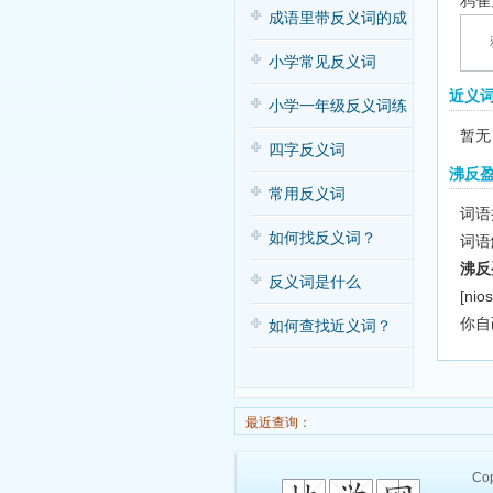
鸦雀
子歌
成语里带反义词的成
语
小学常见反义词
近义
小学一年级反义词练
暂无
习
四字反义词
沸反
常用反义词
词语拼
如何找反义词？
词语
沸反
反义词是什么
[nios
你自
如何查找近义词？
最近查询：
Cop