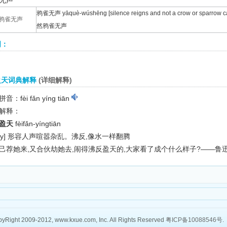
无声
鸦雀无声 yāquè-wúshēng [silence reigns and not a crow or spar
鸦雀无声
然鸦雀无声
词：
盈天词典解释
(详细解释)
音：fèi fǎn yíng tiān
解释：
盈天
fèifǎn-yíngtiān
y]
形容人声喧嚣杂乱。沸反,像水一样翻腾
己荐她来,又合伙劫她去,闹得沸反盈天的,大家看了成个什么样子?——鲁
yRight 2009-2012, www.kxue.com, Inc. All Rights Reserved
粤ICP备10088546号
.