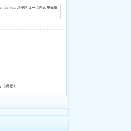
row can be heard] 安静,无一点声息 里面依
迅《祝福》