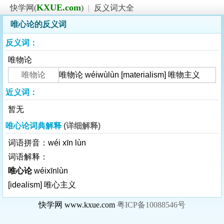
KXUE.com
快学网(
)
|
反义词大全
唯心论的反义词
反义词：
唯物论
唯物论
唯物论 wéiwùlùn [materialism] 唯物主义
近义词：
暂无
唯心论词典解释
(详细解释)
词语拼音：wéi xīn lùn
词语解释：
唯心论
wéixīnlùn
[idealism]
唯心主义
快学网 www.kxue.com
粤ICP备10088546号