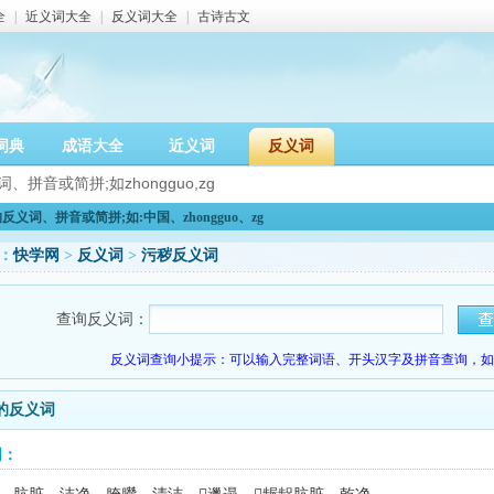
全
|
近义词大全
|
反义词大全
|
古诗古文
词典
成语大全
近义词
反义词
义词、拼音或简拼;如:中国、zhongguo、zg
：
快学网
>
反义词
>
污秽反义词
查询反义词：
反义词查询小提示：可以输入完整词语、开头汉字及拼音查询，如：
的反义词
词：