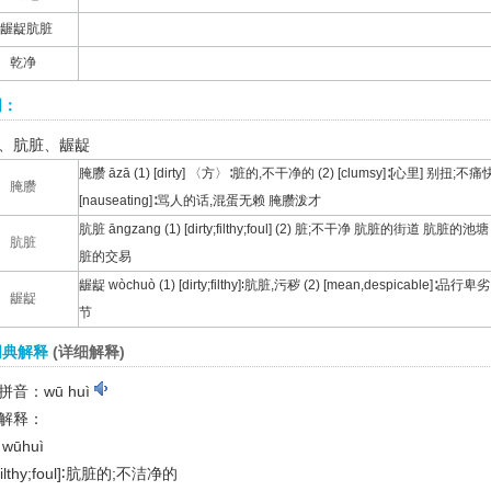
龌龊肮脏
乾净
词：
、肮脏、龌龊
腌臜 āzā (1) [dirty] 〈方〉∶脏的,不干净的 (2) [clumsy]∶[心里] 别
腌臜
[nauseating]∶骂人的话,混蛋无赖 腌臜泼才
肮脏 āngzang (1) [dirty;filthy;foul] (2) 脏;不干净 肮脏的街道
肮脏
脏的交易
龌龊 wòchuò (1) [dirty;filthy]∶肮脏,污秽 (2) [mean,despicable]
龌龊
节
词典解释
(详细解释)
拼音：wū huì
解释：
wūhuì
filthy;foul]
∶肮脏的;不洁净的