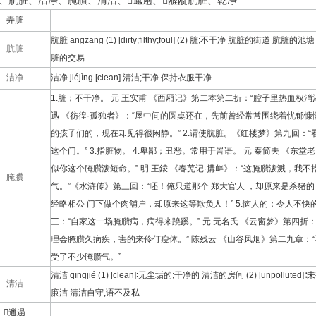
、肮脏、洁净、腌臢、清洁、邋遢、龌龊肮脏、乾净
弄脏
肮脏 āngzang (1) [dirty;filthy;foul] (2) 脏;不干净 肮脏的街道
肮脏
脏的交易
洁净
洁净 jiéjìng [clean] 清洁;干净 保持衣服干净
1.脏；不干净。 元 王实甫 《西厢记》第二本第二折：“腔子里热血权
迅 《彷徨·孤独者》：“屋中间的圆桌还在，先前曾经常常围绕着忧郁
的孩子们的，现在却见得很闲静。” 2.谓使肮脏。《红楼梦》第九回：
这个门。” 3.指脏物。 4.卑鄙；丑恶。常用于詈语。 元 秦简夫 《东
似你这个腌臢泼短命。” 明 王錂 《春芜记·搆衅》：“这腌臢泼溅，我
腌臢
气。”《水浒传》第三回：“呸！俺只道那个 郑大官人 ，却原来是杀猪的
经略相公 门下做个肉舖户，却原来这等欺负人！” 5.恼人的；令人不快的
三：“自家这一场腌臢病，病得来蹺蹊。” 元 无名氏 《云窗梦》第四折
理会腌臢久病疾，害的来伶仃瘦体。” 陈残云 《山谷风烟》第二九章：
受了不少腌臜气。”
清洁 qīngjié (1) [clean]∶无尘垢的;干净的 清洁的房间 (2) [unpolluted
清洁
廉洁 清洁自守,语不及私
邋遢