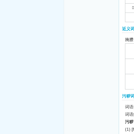
近义
腌臜
污秽
词语
词语
污秽
(1)
[