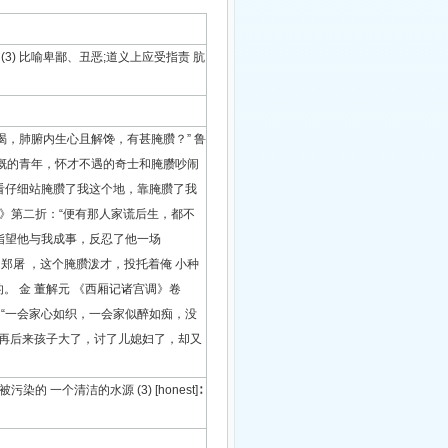
 肮脏的池塘 (3) 比喻卑鄙、丑恶;道义上应受指责 肮
消渴，肺腑内生心且解馋，有甚腌臢？” 鲁
慷慨的青年，怀才不遇的奇士和腌臜吵闹
“看仔细站腌臢了我这个地，靠腌臢了我
堂老》第二折：“便有那人家谎后生，都不
不指望他与我成事，反忍了他一场
 郑屠 ，这个腌臢泼才，投托着俺 小种
。 金 董解元 《西厢记诸宫调》卷
：“一会家心如织，一会家似醉如痴，没
“再后来孩子大了，讨了儿媳妇了，却又
]∶未被污染的 一个清洁的水源 (3) [honest]∶