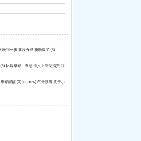
扭;不痛快 晚到一步,事没办成,腌臜极了 (3)
 肮脏的池塘 (3) 比喻卑鄙、丑恶;道义上应受指责 肮
∶品行卑劣 卑鄙龌龊 (3) [narrow]∶气量狭隘,拘于小