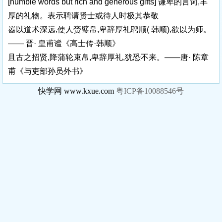
[humble words but rich and generous gifts]
谦卑的言词,丰
厚的礼物。表示聘请贤士或待人时极其恭敬
嚣以道术深远,使人赍璧帛,卑辞厚礼聘顺( 韩顺),欲以为师。
—— 晋· 皇甫谧《高士传·韩顺》
且古之招贤,降蒲轮束帛,卑辞厚礼,犹恐不来。——唐· 陈章
甫《与吏部孙员外书》
快学网 www.kxue.com
粤ICP备10088546号