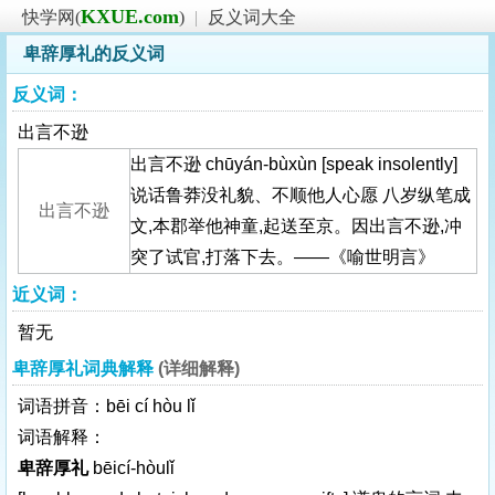
KXUE.com
快学网(
)
|
反义词大全
卑辞厚礼的反义词
反义词：
出言不逊
出言不逊 chūyán-bùxùn [speak insolently]
说话鲁莽没礼貌、不顺他人心愿 八岁纵笔成
出言不逊
文,本郡举他神童,起送至京。因出言不逊,冲
突了试官,打落下去。——《喻世明言》
近义词：
暂无
卑辞厚礼词典解释
(详细解释)
词语拼音：bēi cí hòu lǐ
词语解释：
卑辞厚礼
bēicí-hòulǐ