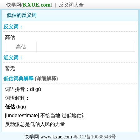
KXUE.com
快学网(
)
|
反义词大全
低估的反义词
反义词：
高估
高估
近义词：
暂无
低估词典解释
(详细解释)
词语拼音：dī gū
词语解释：
低估
dīgū
[underestimate]
不恰当地,过低地估计
反动派总是低估人民的力量
快学网 www.kxue.com
粤ICP备10088546号