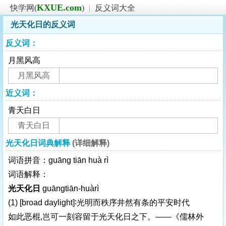
KXUE.com
快学网(
)
|
反义词大全
光天化日的反义词
反义词：
月黑风高
月黑风高
近义词：
青天白日
青天白日
光天化日词典解释
(详细解释)
词语拼音：guāng tiān huà rì
词语解释：
光天化日
guāngtiān-huàrì
(1)
[broad daylight]
∶光明而秩序井然有条的平安时代
如此恶棍,岂可一刻容留于光天化日之下。——《儒林外