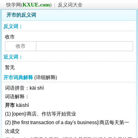
KXUE.com
快学网(
)
|
反义词大全
开市的反义词
反义词：
收市
收市
近义词：
暂无
开市词典解释
(详细解释)
词语拼音：kāi shì
词语解释：
开市
kāishì
(1)
[open]
∶商店、作坊等开始营业
(2)
[the first transaction of a day's business]
∶商店每天第一
次成交