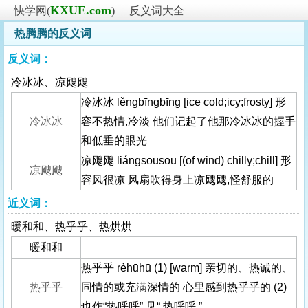
KXUE.com
快学网(
)
|
反义词大全
热腾腾的反义词
反义词：
冷冰冰、凉飕飕
冷冰冰 lěngbīngbīng [ice cold;icy;frosty] 形
冷冰冰
容不热情,冷淡 他们记起了他那冷冰冰的握手
和低垂的眼光
凉飕飕 liángsōusōu [(of wind) chilly;chill] 形
凉飕飕
容风很凉 风扇吹得身上凉飕飕,怪舒服的
近义词：
暖和和、热乎乎、热烘烘
暖和和
热乎乎 rèhūhū (1) [warm] 亲切的、热诚的、
热乎乎
同情的或充满深情的 心里感到热乎乎的 (2)
也作“热呼呼” 见“ 热呼呼 ”。