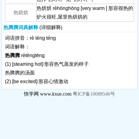
热烘烘 rèhōnghōng [very warm ] 形容很热的
热烘烘
炉火很旺,屋里热烘烘的
热腾腾词典解释
(详细解释)
词语拼音：rè téng téng
词语解释：
热腾腾
rètēngtēng
(1)
[steaming hot]
∶形容热气蒸发的样子
热腾腾的汤面
(2)
[be excited]
∶形容心情激动
快学网 www.kxue.com
粤ICP备10088546号