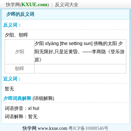
KXUE.com
快学网(
)
|
反义词大全
夕晖的反义词
反义词：
夕阳、朝晖
夕阳 xīyáng [the setting sun] 傍晚的太阳 夕
夕阳
阳无限好,只是近黄昏。——李商隐《登乐游
原》
朝晖
近义词：
暂无
夕晖词典解释
(详细解释)
词语拼音：xī huī
词语解释：暂无
快学网 www.kxue.com
粤ICP备10088546号