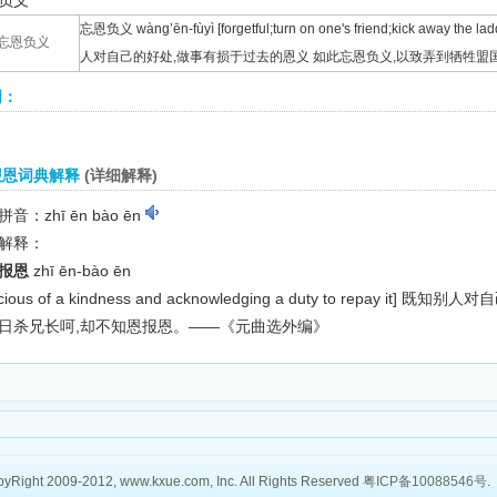
负义
忘恩负义 wàng’ēn-fùyì [forgetful;turn on one's friend;kick away the lad
忘恩负义
人对自己的好处,做事有损于过去的恩义 如此忘恩负义,以致弄到牺牲盟国
词：
报恩词典解释
(详细解释)
音：zhī ēn bào ēn
解释：
报恩
zhī ēn-bào ēn
cious of a kindness and acknowledging a duty to repay it]
既知别人对自
日杀兄长呵,却不知恩报恩。——《元曲选外编》
yRight 2009-2012, www.kxue.com, Inc. All Rights Reserved
粤ICP备10088546号
.