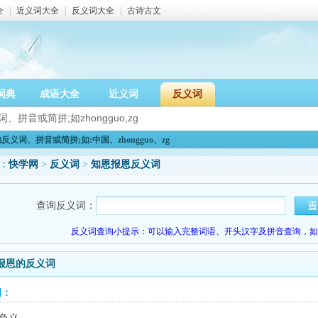
全
|
近义词大全
|
反义词大全
|
古诗古文
词典
成语大全
近义词
反义词
义词、拼音或简拼;如:中国、zhongguo、zg
：
快学网
>
反义词
>
知恩报恩反义词
查询反义词：
反义词查询小提示：可以输入完整词语、开头汉字及拼音查询，如：
报恩的反义词
词：