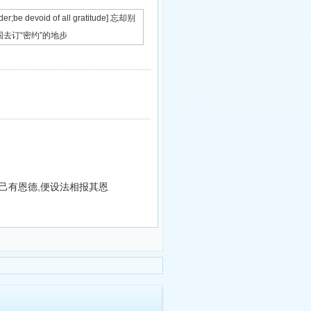
der;be devoid of all gratitude] 忘却别
去订“密约”的地步
己有恩德,便设法相报其恩