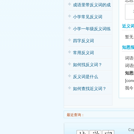
忘恩
子歌
成语里带反义词的成
语
小学常见反义词
近义
小学一年级反义词练
暂无
习
四字反义词
知恩
常用反义词
词语拼
如何找反义词？
词语
知恩
反义词是什么
[con
我今
如何查找近义词？
最近查询：
Cop